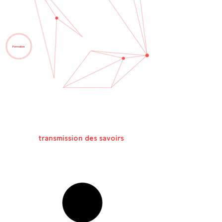
Formation
CONFÉRENCES
VISITES
ATELIERS
GUIDÉES
D'INITIATION
ET BALADES
À L'HISTOIRE
CULTURELLES
DE L'ART
transmission des savoirs