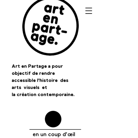
Art en Partage
Art en Partage a pour
objectif de rendre
objectif de rendre
accessible l'histoire des
accessible l'histoire
arts visuels et
la création contemporaine.
des
arts visuels
et
Titre 2
la
création
contemporaine.
a pour
en un coup d'œil