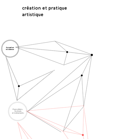
création et pratique
artistique
ATELIERS
DE PRATIQUE
ARTISTIQUE
Accueil en
résidence
PROJETS
PARTICIPATIFS DANS
L'ESPACE PUBLIC
PROJETS
EN MILIEU
Expositions,
SCOLAIRE
festivals
et événements
ATELIERS
ITINÉRANTS