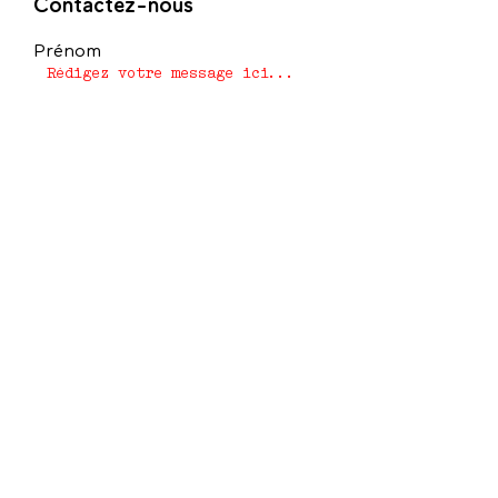
Contactez-nous
Prénom
Nom de famille
E-mail
Rédigez un message
Envoyer
Association Art en Partage
57, boulevard Édouard Branly
93230 Romainville
06.20.96.92.86
-