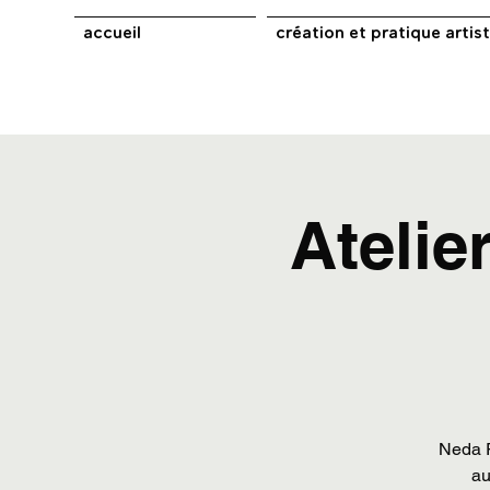
accueil
création et pratique artis
Atelie
Neda R
au