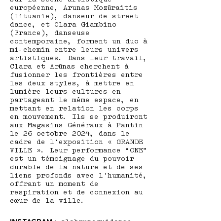
sur la scène artistique
européenne, Arunas Mozūraitis
(Lituanie), danseur de street
dance, et Clara Giambino
(France), danseuse
contemporaine, forment un duo à
mi-chemin entre leurs univers
artistiques. Dans leur travail,
Clara et Arūnas cherchent à
fusionner les frontières entre
les deux styles, à mettre en
lumière leurs cultures en
partageant le même espace, en
mettant en relation les corps
en mouvement. Ils se produiront
aux Magasins Généraux à Pantin
le 26 octobre 2024, dans le
cadre de l'exposition « GRANDE
VILLE ». Leur performance “ONE”
est un témoignage du pouvoir
durable de la nature et de ses
liens profonds avec l'humanité,
offrant un moment de
respiration et de connexion au
cœur de la ville.