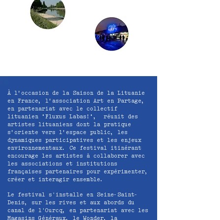
À l’occasion de la Saison de la Lituanie
en France, l’association Art en Partage,
en partenariat avec le collectif
lituanien "Fluxus Labas!", réunit des
artistes lituaniens dont la pratique
s’oriente vers l’espace public, les
dynamiques participatives et les enjeux
environnementaux. Ce festival itinérant
encourage les artistes à collaborer avec
les associations et institutions
françaises partenaires pour expérimenter,
créer et interagir ensemble.
Le festival s'installe en Seine-Saint-
Denis, sur les rives et aux abords du
canal de l'Ourcq, en partenariat avec les
Magasins Généraux, le Wonder, la